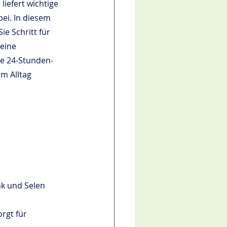
efert wichtige 
ei. In diesem 
ie Schritt für 
eine 
e 24-Stunden-
m Alltag 
nk und Selen 
rgt für 