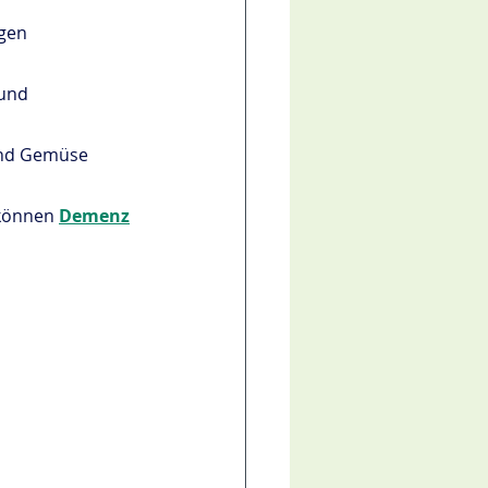
gen 
und 
und Gemüse 
können 
Demenz