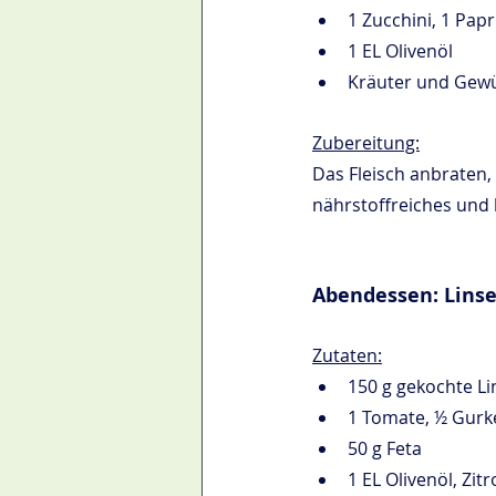
1 Zucchini, 1 Papr
1 EL Olivenöl
Kräuter und Gew
Zubereitung:
Das Fleisch anbraten,
nährstoffreiches und l
Abendessen: Linse
Zutaten:
150 g gekochte L
1 Tomate, ½ Gurke
50 g Feta
1 EL Olivenöl, Zit