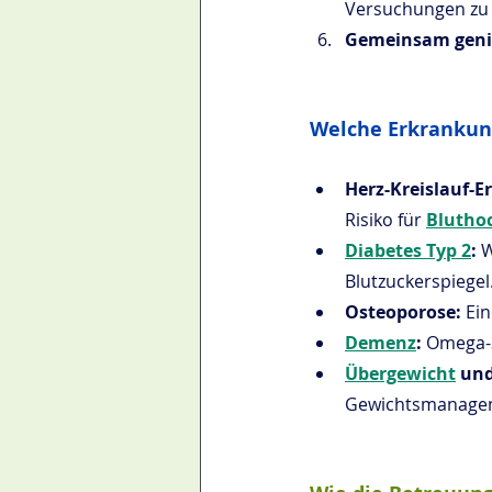
Versuchungen zu
Gemeinsam gen
Welche Erkrankun
Herz-Kreislauf-
Risiko für 
Blutho
Diabetes Typ 2
:
 
Blutzuckerspiegel
Osteoporose:
 Ei
Demenz
: 
Omega-3
Übergewicht
 und
Gewichtsmanage