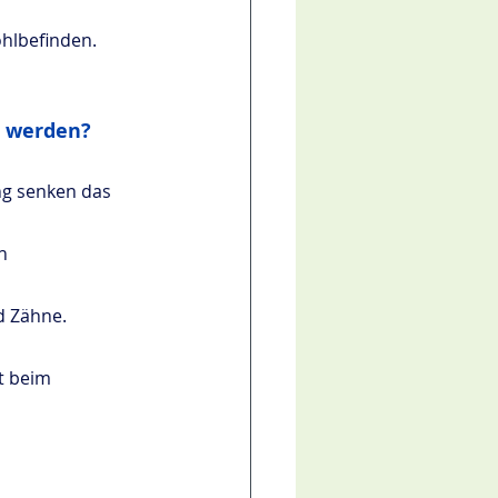
ohlbefinden.
n werden?
ng senken das 
n 
d Zähne.
t beim 