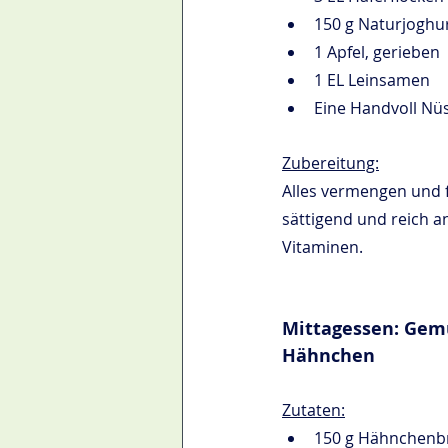
150 g Naturjoghu
1 Apfel, gerieben
1 EL Leinsamen
Eine Handvoll Nü
Zubereitung:
Alles vermengen und f
sättigend und reich an
Vitaminen.
Mittagessen: Gem
Hähnchen
Zutaten:
150 g Hähnchenbr