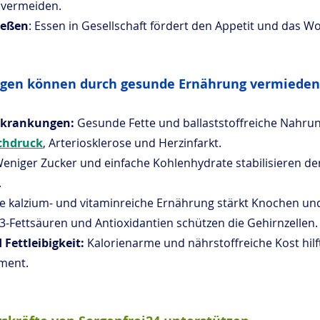
 vermeiden.
ießen
: Essen in Gesellschaft fördert den Appetit und das W
gen können durch gesunde Ernährung vermiede
Erkrankungen:
 Gesunde Fette und ballaststoffreiche Nahru
chdruck
, Arteriosklerose und Herzinfarkt.
Weniger Zucker und einfache Kohlenhydrate stabilisieren de
.
ne kalzium- und vitaminreiche Ernährung stärkt Knochen un
-Fettsäuren und Antioxidantien schützen die Gehirnzellen.
 Fettleibigkeit:
 Kalorienarme und nährstoffreiche Kost hilf
ment.