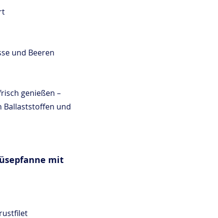
rt
sse und Beeren
risch genießen – 
 Ballaststoffen und 
üsepfanne mit 
ustfilet