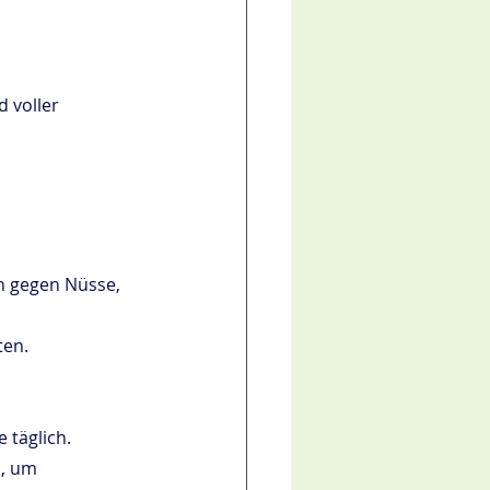
 voller 
h gegen Nüsse, 
ten.
 täglich.
n, um 