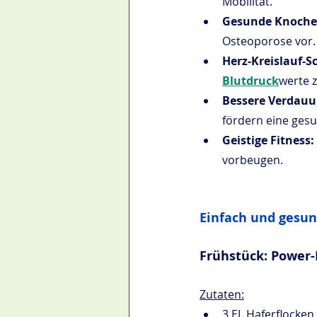
Mobilität.
Gesunde Knoche
Osteoporose vor.
Herz-Kreislauf-S
Blutdruck
werte z
Bessere Verdauu
fördern eine ges
Geistige Fitness: 
vorbeugen.
Einfach und gesun
Frühstück: Power-
Zutaten:
3 EL Haferflocken