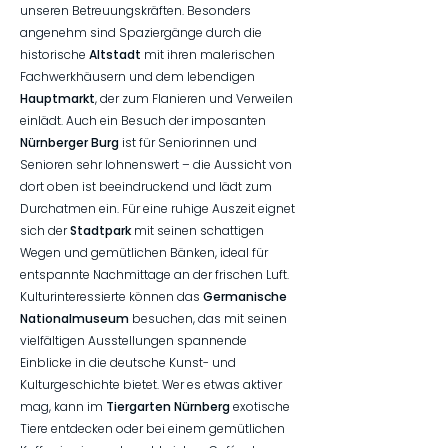
unseren Betreuungskräften. Besonders
angenehm sind Spaziergänge durch die
historische
Altstadt
mit ihren malerischen
Fachwerkhäusern und dem lebendigen
Hauptmarkt
, der zum Flanieren und Verweilen
einlädt. Auch ein Besuch der imposanten
Nürnberger Burg
ist für Seniorinnen und
Senioren sehr lohnenswert – die Aussicht von
dort oben ist beeindruckend und lädt zum
Durchatmen ein. Für eine ruhige Auszeit eignet
sich der
Stadtpark
mit seinen schattigen
Wegen und gemütlichen Bänken, ideal für
entspannte Nachmittage an der frischen Luft.
Kulturinteressierte können das
Germanische
Nationalmuseum
besuchen, das mit seinen
vielfältigen Ausstellungen spannende
Einblicke in die deutsche Kunst- und
Kulturgeschichte bietet. Wer es etwas aktiver
mag, kann im
Tiergarten
Nürnberg
exotische
Tiere entdecken oder bei einem gemütlichen