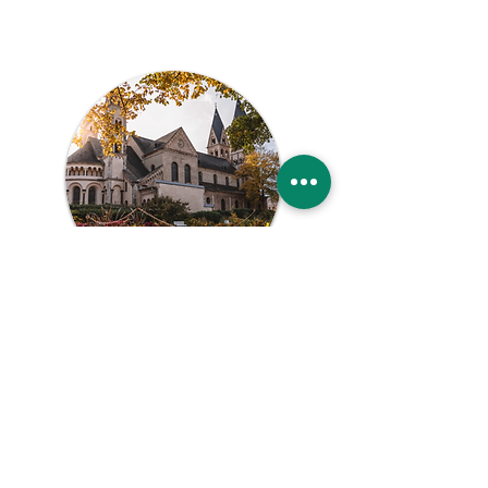
Betreuungskräfte in
Koblenz und Umgebung
Viele von uns müssen in dieser
schnelllebigen Welt einige unserer
täglichen Aufgaben abgeben. Egal,
ob Sie überfordert sind oder
aufgrund einer Behinderung Hilfe
benötigen, Sorgenfrei24 ist an