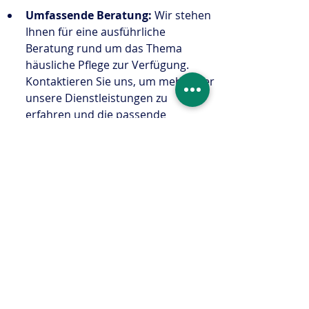
Umfassende Beratung:
 Wir stehen 
Ihnen für eine ausführliche 
Beratung rund um das Thema 
häusliche Pflege zur Verfügung. 
Kontaktieren Sie uns, um mehr über 
unsere Dienstleistungen zu 
erfahren und die passende 
Betreuungskraft für Ihre 
Bedürfnisse zu finden.
Vertrauen Sie auf Sorgenfrei24 für 
eine erstklassige 24-Stunden-
Betreuung in Mainz und Umgebung. 
Lassen Sie uns gemeinsam dafür 
sorgen, dass Sie und Ihre Angehörigen 
die Unterstützung erhalten, die Sie 
verdienen.