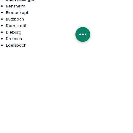
Bensheim
Biedenkopf
Butzbach
Darmstadt
Dieburg
Dreieich
Egelsbach
Eschwege
Eschborn
Frankfurt am Main
Friedberg
Fulda
Gießen
Griesheim
Groß-Gerau
Hanau
Heppenheim
Herborn
Heringsdorf
Hofheim am Taunus