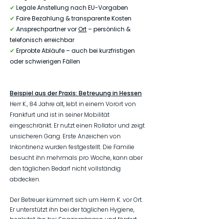
✔
Legale Anstellung nach EU-Vorgaben
✔
Faire Bezahlung & transparente Kosten
✔
Ansprechpartner vor
Ort
– persönlich &
telefonisch erreichbar
✔
Erprobte Abläufe – auch bei kurzfristigen
oder schwierigen Fällen
Beispiel aus der Praxis: Betreuung in Hessen
Herr K., 84 Jahre alt, lebt in einem Vorort von
Frankfurt und ist in seiner Mobilität
eingeschränkt. Er nutzt einen Rollator und zeigt
unsicheren Gang. Erste Anzeichen von
Inkontinenz wurden festgestellt. Die Familie
besucht ihn mehrmals pro Woche, kann aber
den täglichen Bedarf nicht vollständig
abdecken.
Der Betreuer kümmert sich um Herrn K. vor Ort.
Er unterstützt ihn bei der täglichen Hygiene,