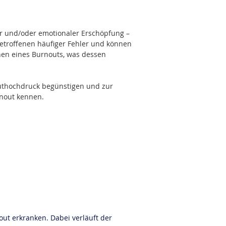
her und/oder emotionaler Erschöpfung
 – 
Betroffenen häufiger Fehler und können 
chen eines Burnouts, was dessen 
uthochdruck begünstigen und zur 
rnout kennen.
t erkranken. Dabei verläuft der 