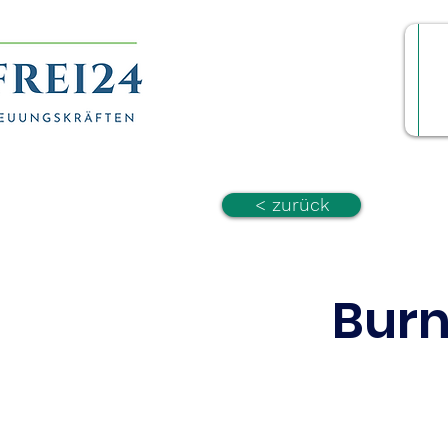
< zurück
Bur