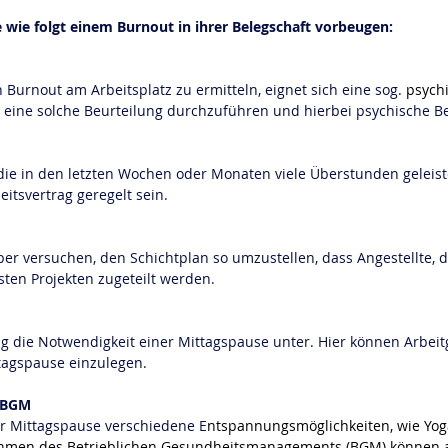
 wie folgt einem Burnout in ihrer Belegschaft vorbeugen:
 Burnout am Arbeitsplatz zu ermitteln, eignet sich eine sog. 
psych
t, eine solche Beurteilung durchzuführen und hierbei psychische B
die in den letzten Wochen oder Monaten viele Überstunden geleist
eitsvertrag geregelt sein.
er versuchen, den Schichtplan so umzustellen, dass Angestellte, d
ten Projekten zugeteilt werden.
ag die Notwendigkeit einer Mittagspause unter. Hier können Arbeit
ttagspause einzulegen.
 BGM
 Mittagspause verschiedene E
ntspannungsmöglichkeiten, wie Yoga
hmen des 
Betrieblichen Gesundheitsmanagements
 (BGM) können 