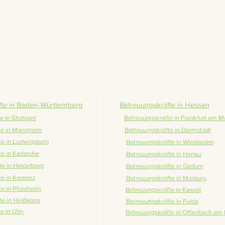
fte in Baden-Württemberg
Betreuungskräfte in Hessen
 in Stuttgart
Betreuungskräfte in Frankfurt am M
te in Mannheim
Betreuungskräfte in Darmstadt
te in Ludwigsburg
Betreuungskräfte in Wiesbaden
e in Karlsruhe
Betreuungskräfte in Hanau
e in Heidelberg
Betreuungskräfte in Gießen
e in Kostanz
Betreuungskräfte in Marburg
e in Pforzheim
Betreuungskräfte in Kassel
e in Heilbronn
Betreuungskräfte in Fulda
e in Ulm
Betreuungskräfte in Offenbach am