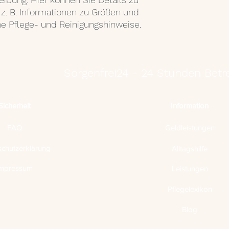
z. B. Informationen zu Größen und 
ne Pflege- und Reinigungshinweise.
Sorgenfrei24 - 24 Stunden Betr
Sicherheit
Information
FAQ
Geldleistungen
chutzerklärung
Alltagshilfe
mpressum
Leistungen
Pflegelexikon
Blog